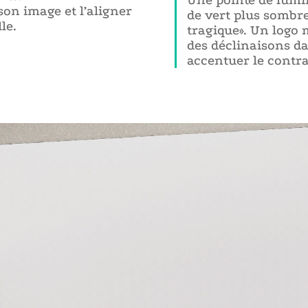
on image et l’aligner
de vert plus sombr
le.
tragique». Un logo m
des déclinaisons da
accentuer le contra