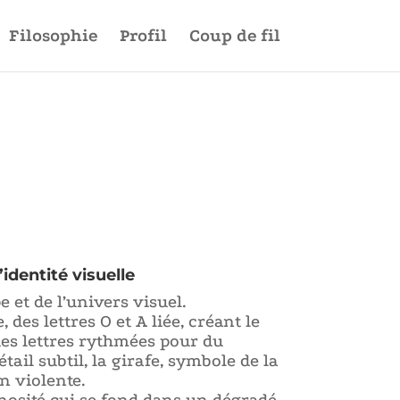
Filosophie
Profil
Coup de fil
’identité visuelle
 et de l’univers visuel.
des lettres O et A liée, créant le
des lettres rythmées pour du
ail subtil, la girafe, symbole de la
 violente.
nosité qui se fond dans un dégradé