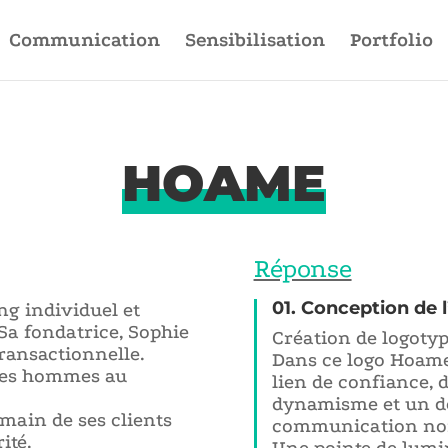
Communication
Sensibilisation
Portfolio
HOAME
Réponse
01. Conception de l
g individuel et
 Sa fondatrice, Sophie
Création de logotype
transactionnelle.
Dans ce logo Hoame, 
les hommes au
lien de confiance, 
dynamisme et un dét
main de ses clients
communication non
ité.
Une pointe de lumi