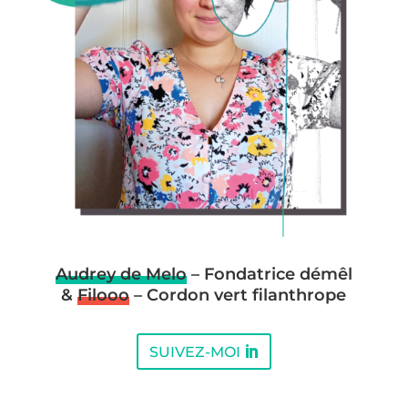
Audrey de Melo
– Fondatrice démêl
&
Filooo
– Cordon vert filanthrope
SUIVEZ-MOI