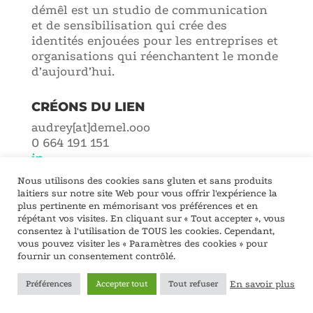
démêl est un studio de communication
et de sensibilisation qui crée des
identités enjouées pour les entreprises et
organisations qui réenchantent le monde
d’aujourd’hui.
CRÉONS DU LIEN
audrey[at]demel.ooo
0 664 191 151
in
Nous utilisons des cookies sans gluten et sans produits
Lyon – Francophonie
laitiers sur notre site Web pour vous offrir l'expérience la
plus pertinente en mémorisant vos préférences et en
Fabriqué avec humour, toujours :D, entre Lyon et
répétant vos visites. En cliquant sur « Tout accepter », vous
consentez à l'utilisation de TOUS les cookies. Cependant,
la Franche-Comté -
SYNCHRONICITÉ
-
CGV
-
vous pouvez visiter les « Paramètres des cookies » pour
CONFIDENTIALITÉ
fournir un consentement contrôlé.
© 2025 démêl - Communication et
sensibilisation bien ficelées -
audrey@demel.ooo
En savoir plus
Préférences
Accepter tout
Tout refuser
-
in