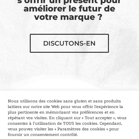
s’offrir un présent pour
améliorer le futur de
votre marque ?
DISCUTONS-EN
Nous utilisons des cookies sans gluten et sans produits
laitiers sur notre site Web pour vous offrir l'expérience la
plus pertinente en mémorisant vos préférences et en
Fabriqué avec humour, toujours :D, entre Lyon et
répétant vos visites. En cliquant sur « Tout accepter », vous
consentez à l'utilisation de TOUS les cookies. Cependant,
la Franche-Comté -
SYNCHRONICITÉ
-
CGV
-
vous pouvez visiter les « Paramètres des cookies » pour
CONFIDENTIALITÉ
fournir un consentement contrôlé.
© 2025 démêl - Communication et