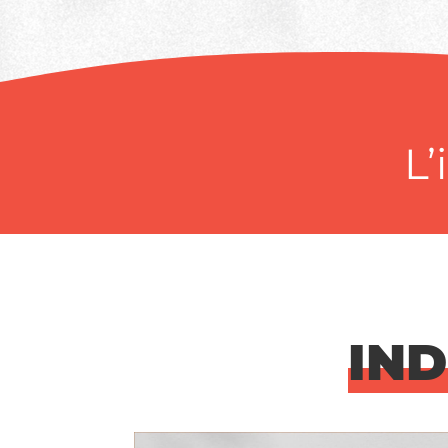
L’
IND